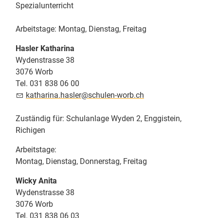
Spezialunterricht
Arbeitstage: Montag, Dienstag, Freitag
Hasler Katharina
Wydenstrasse 38
3076 Worb
Tel. 031 838 06 00
k
th
r
n
h
sl
r
sch
l
n-w
rb
ch
Zuständig für: Schulanlage Wyden 2, Enggistein,
Richigen
Arbeitstage:
Montag, Dienstag, Donnerstag, Freitag
Wicky Anita
Wydenstrasse 38
3076 Worb
Tel. 031 838 06 03