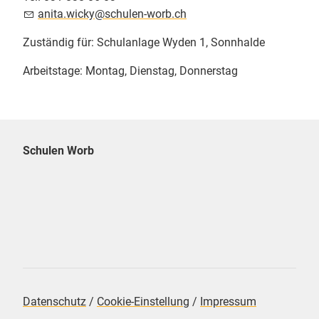
n
t
w
cky
sch
l
n-w
rb
ch
Zuständig für: Schulanlage Wyden 1, Sonnhalde
Arbeitstage: Montag, Dienstag, Donnerstag
Schulen Worb
Datenschutz
/
Cookie-Einstellung
/
Impressum