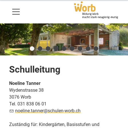
Schulleitung
Noeline Tanner
Wydenstrasse 38
3076 Worb
Tel. 031 838 06 01
n
l
n
t
nn
r
sch
l
n-w
rb
ch
Zuständig für: Kindergärten, Basisstufen und