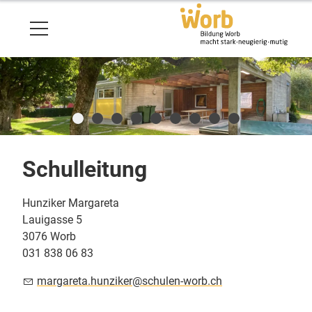
Schulleitung
Hunziker Margareta
Lauigasse 5
3076 Worb
031 838 06 83
m
rg
r
t
h
nz
k
r
sch
l
n-w
rb
ch