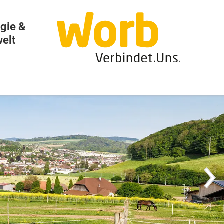
gie &
elt