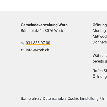
Gemeindeverwaltung Worb
Öffnung
Bärenplatz 1 , 3076 Worb
Montag,
Mittwoc
Donnerst
031 838 07 00
nf
w
rb
ch
Während 
bereits 
Rufen Si
Öffnungs
Barrierefrei
/
Datenschutz
/
Cookie-Einstellung
/
Im