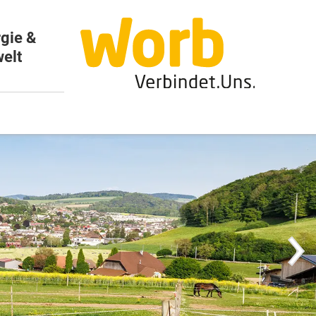
gie &
elt