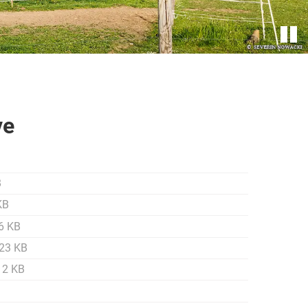
ve
B
KB
6 KB
,23 KB
12 KB