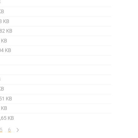
B
KB
3 KB
,82 KB
 KB
04 KB
B
KB
51 KB
 KB
,65 KB
>
5
6