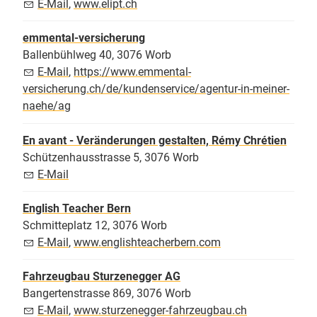
E-Mail
,
www.elipt.ch
emmental-versicherung
Ballenbühlweg 40, 3076 Worb
E-Mail
,
https://www.emmental-
versicherung.ch/de/kundenservice/agentur-in-meiner-
naehe/ag
En avant - Veränderungen gestalten, Rémy Chrétien
Schützenhausstrasse 5, 3076 Worb
E-Mail
English Teacher Bern
Schmitteplatz 12, 3076 Worb
E-Mail
,
www.englishteacherbern.com
Fahrzeugbau Sturzenegger AG
Bangertenstrasse 869, 3076 Worb
E-Mail
,
www.sturzenegger-fahrzeugbau.ch