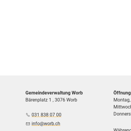
Gemeindeverwaltung Worb
Öffnung
Bärenplatz 1 , 3076 Worb
Montag,
Mittwoc
Donnerst
031 838 07 00
nf
w
rb
ch
Während 