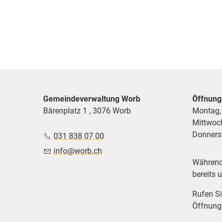
Gemeindeverwaltung Worb
Öffnung
Bärenplatz 1 , 3076 Worb
Montag,
Mittwoc
Donnerst
031 838 07 00
nf
w
rb
ch
Während 
bereits 
Rufen Si
Öffnungs