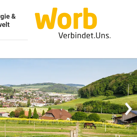
gie &
elt