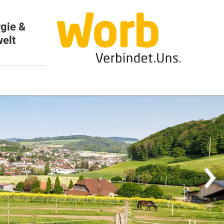
gie &
elt