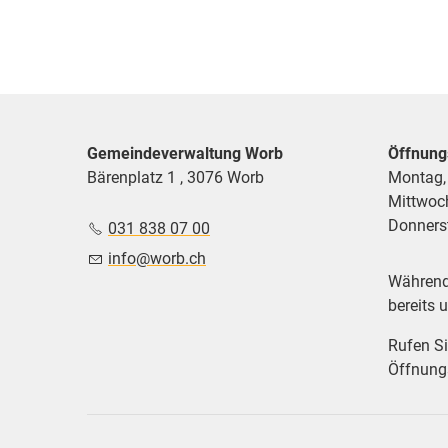
Gemeindeverwaltung Worb
Öffnung
Bärenplatz 1 , 3076 Worb
Montag,
Mittwoc
Donnerst
031 838 07 00
nf
w
rb
ch
Während 
bereits 
Rufen Si
Öffnungs