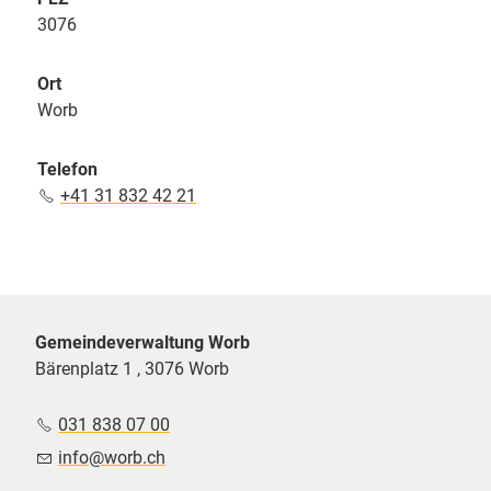
3076
Ort
Worb
Telefon
+41 31 832 42 21
Gemeindeverwaltung Worb
Bärenplatz 1 , 3076 Worb
031 838 07 00
nf
w
rb
ch