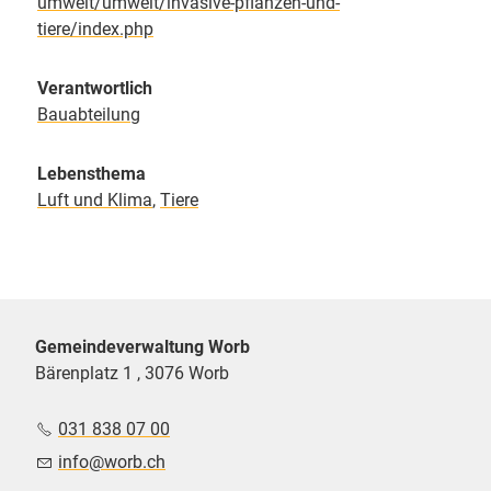
umwelt/umwelt/invasive-pflanzen-und-
tiere/index.php
Verantwortlich
Bauabteilung
Lebensthema
Luft und Klima
,
Tiere
Gemeindeverwaltung Worb
Bärenplatz 1 , 3076 Worb
031 838 07 00
nf
w
rb
ch