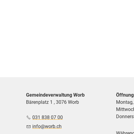
Gemeindeverwaltung Worb
Öffnung
Bärenplatz 1 , 3076 Worb
Montag,
Mittwoc
Donnerst
031 838 07 00
nf
w
rb
ch
Während 