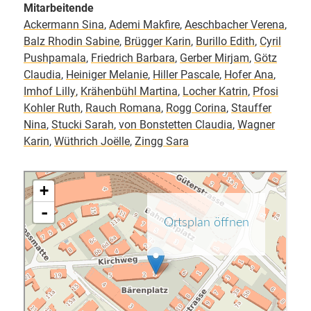
Mitarbeitende
Ackermann Sina
,
Ademi Makfire
,
Aeschbacher Verena
,
Balz Rhodin Sabine
,
Brügger Karin
,
Burillo Edith
,
Cyril
Pushpamala
,
Friedrich Barbara
,
Gerber Mirjam
,
Götz
Claudia
,
Heiniger Melanie
,
Hiller Pascale
,
Hofer Ana
,
Imhof Lilly
,
Krähenbühl Martina
,
Locher Katrin
,
Pfosi
Kohler Ruth
,
Rauch Romana
,
Rogg Corina
,
Stauffer
Nina
,
Stucki Sarah
,
von Bonstetten Claudia
,
Wagner
Karin
,
Wüthrich Joëlle
,
Zingg Sara