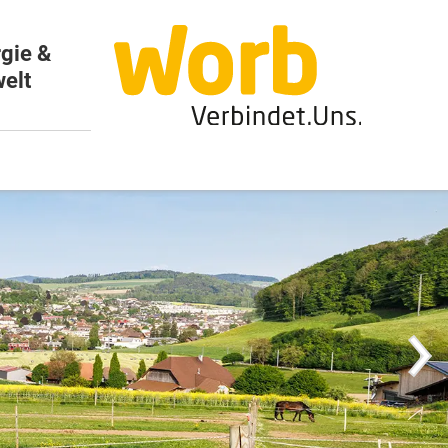
gie &
elt