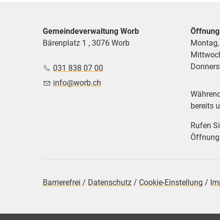
Gemeindeverwaltung Worb
Öffnung
Bärenplatz 1 , 3076 Worb
Montag,
Mittwoc
Donnerst
031 838 07 00
nf
w
rb
ch
Während 
bereits 
Rufen Si
Öffnungs
Barrierefrei
/
Datenschutz
/
Cookie-Einstellung
/
Im