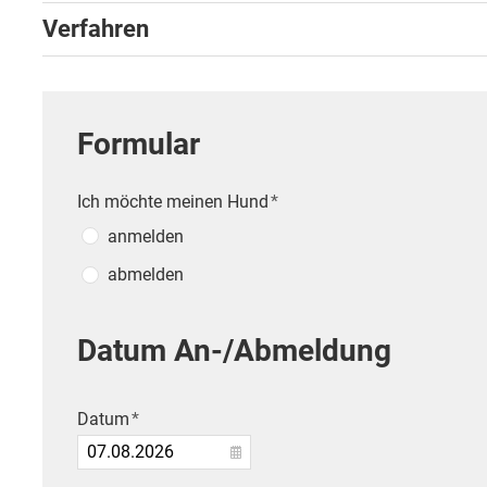
Verfahren
Formular
Ich möchte meinen Hund
*
anmelden
abmelden
*
*
Datum An-/Abmeldung
Besitzerwechsel
Tod des Hundes
Datum
*
Wegzug
Anderer Grund